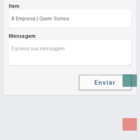
Item
Mensagem
Enviar
Desenvolvido por Poly Design
Cubo Guia -
www.cuboguia.com.br - Desenvolvimento de Sites e
Sistemas para WEB.
© 2026 ®
Política de Cookies