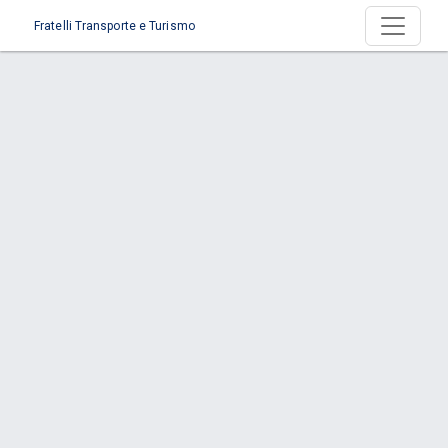
Fratelli Transporte e Turismo
Página > A Empresa | Quem Somos
Início
Página