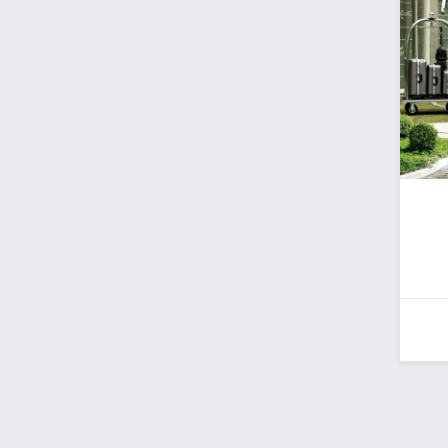
Desenvolvido por Poly Design
Cubo Gui