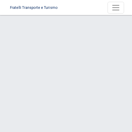
Fratelli Transporte e Turismo
Serviço > Fretamento Eventual
Início
Serviço